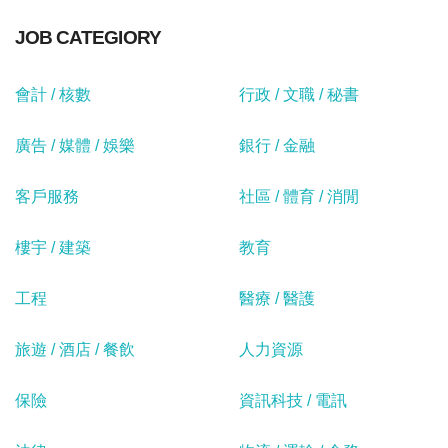
JOB CATEGIORY
會計 / 核數
行政 / 文職 / 秘書
廣告 / 媒體 / 娛樂
銀行 / 金融
客戶服務
社區 / 體育 / 消閒
樓宇 / 建築
教育
工程
醫療 / 醫護
旅遊 / 酒店 / 餐飲
人力資源
保險
資訊科技 / 電訊