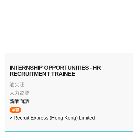
INTERNSHIP OPPORTUNITIES - HR
RECRUITMENT TRAINEE
油尖旺
人力資源
薪酬面議
兼職
> Recruit Express (Hong Kong) Limited