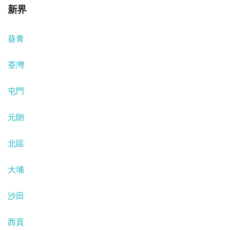
新界
葵青
荃灣
屯門
元朗
北區
大埔
沙田
西貢