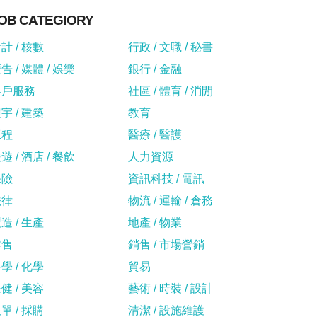
OB CATEGIORY
計 / 核數
行政 / 文職 / 秘書
告 / 媒體 / 娛樂
銀行 / 金融
客戶服務
社區 / 體育 / 消閒
宇 / 建築
教育
工程
醫療 / 醫護
遊 / 酒店 / 餐飲
人力資源
保險
資訊科技 / 電訊
法律
物流 / 運輸 / 倉務
造 / 生產
地產 / 物業
零售
銷售 / 市場營銷
學 / 化學
貿易
健 / 美容
藝術 / 時裝 / 設計
單 / 採購
清潔 / 設施維護