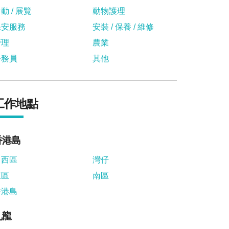
動 / 展覽
動物護理
保安服務
安裝 / 保養 / 維修
管理
農業
公務員
其他
工作地點
香港島
中西區
灣仔
東區
南區
香港島
九龍