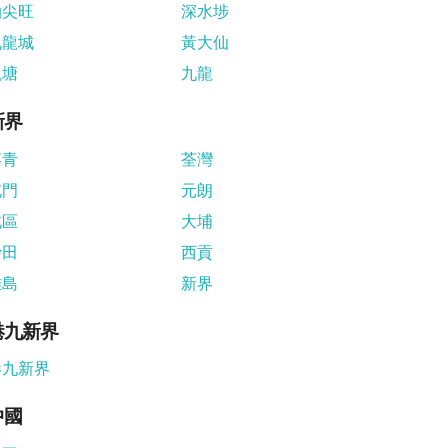
油尖旺
深水埗
九龍城
黃大仙
觀塘
九龍
新界
葵青
荃灣
屯門
元朗
北區
大埔
沙田
西貢
離島
新界
港九新界
港九新界
中國