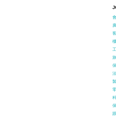
J
會
廣
樓
旅
製
科
保
跟