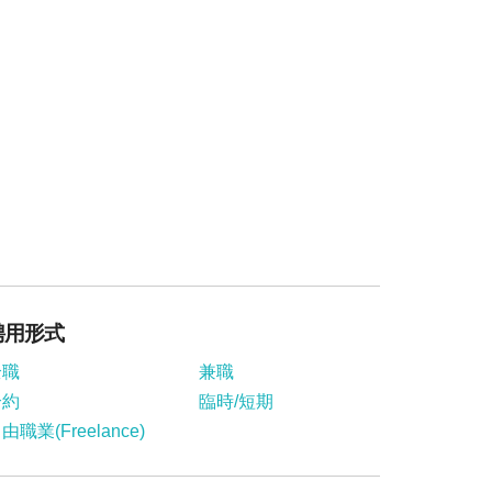
聘用形式
全職
兼職
合約
臨時/短期
由職業(Freelance)