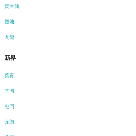
黃大仙
觀塘
九龍
新界
葵青
荃灣
屯門
元朗