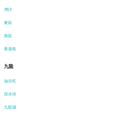
灣仔
東區
南區
香港島
九龍
油尖旺
深水埗
九龍城