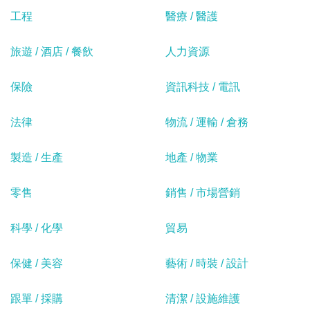
工程
醫療 / 醫護
旅遊 / 酒店 / 餐飲
人力資源
保險
資訊科技 / 電訊
法律
物流 / 運輸 / 倉務
製造 / 生產
地產 / 物業
零售
銷售 / 市場營銷
科學 / 化學
貿易
保健 / 美容
藝術 / 時裝 / 設計
跟單 / 採購
清潔 / 設施維護