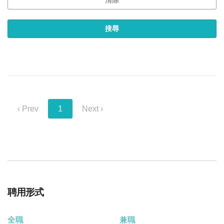
‹ Prev
1
Next ›
聘用形式
全職
兼職