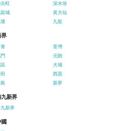
油尖旺
深水埗
九龍城
黃大仙
觀塘
九龍
新界
葵青
荃灣
屯門
元朗
北區
大埔
沙田
西貢
離島
新界
港九新界
港九新界
中國