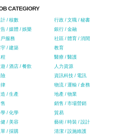
OB CATEGIORY
計 / 核數
行政 / 文職 / 秘書
告 / 媒體 / 娛樂
銀行 / 金融
客戶服務
社區 / 體育 / 消閒
宇 / 建築
教育
工程
醫療 / 醫護
遊 / 酒店 / 餐飲
人力資源
保險
資訊科技 / 電訊
法律
物流 / 運輸 / 倉務
造 / 生產
地產 / 物業
零售
銷售 / 市場營銷
學 / 化學
貿易
健 / 美容
藝術 / 時裝 / 設計
單 / 採購
清潔 / 設施維護