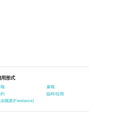
聘用形式
全職
兼職
合約
臨時/短期
由職業(Freelance)