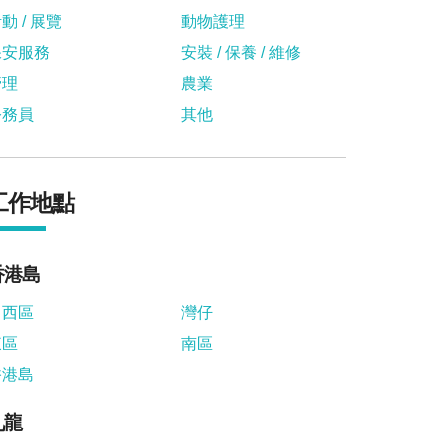
動 / 展覽
動物護理
保安服務
安裝 / 保養 / 維修
管理
農業
公務員
其他
工作地點
香港島
中西區
灣仔
東區
南區
香港島
九龍