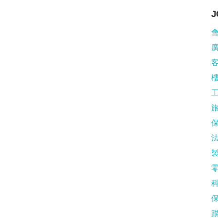
J
會
廣
樓
旅
製
科
保
跟