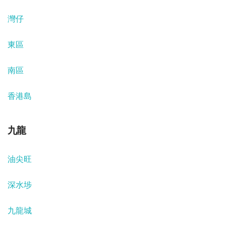
灣仔
東區
南區
香港島
九龍
油尖旺
深水埗
九龍城