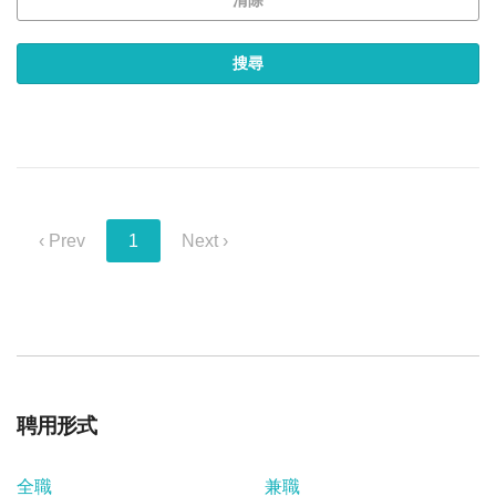
‹ Prev
1
Next ›
聘用形式
全職
兼職