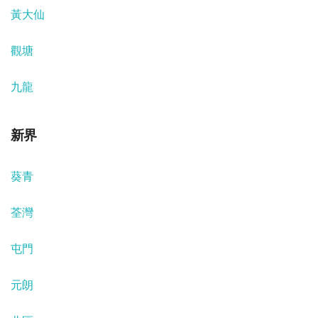
黃大仙
觀塘
九龍
新界
葵青
荃灣
屯門
元朗