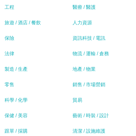
工程
醫療 / 醫護
旅遊 / 酒店 / 餐飲
人力資源
保險
資訊科技 / 電訊
法律
物流 / 運輸 / 倉務
製造 / 生產
地產 / 物業
零售
銷售 / 市場營銷
科學 / 化學
貿易
保健 / 美容
藝術 / 時裝 / 設計
跟單 / 採購
清潔 / 設施維護