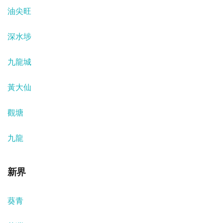
油尖旺
深水埗
九龍城
黃大仙
觀塘
九龍
新界
葵青