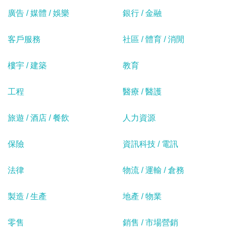
廣告 / 媒體 / 娛樂
銀行 / 金融
客戶服務
社區 / 體育 / 消閒
樓宇 / 建築
教育
工程
醫療 / 醫護
旅遊 / 酒店 / 餐飲
人力資源
保險
資訊科技 / 電訊
法律
物流 / 運輸 / 倉務
製造 / 生產
地產 / 物業
零售
銷售 / 市場營銷