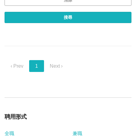
‹ Prev
1
Next ›
聘用形式
全職
兼職