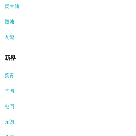
黃大仙
觀塘
九龍
新界
葵青
荃灣
屯門
元朗