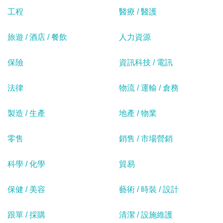
工程
醫療 / 醫護
旅遊 / 酒店 / 餐飲
人力資源
保險
資訊科技 / 電訊
法律
物流 / 運輸 / 倉務
製造 / 生產
地產 / 物業
零售
銷售 / 市場營銷
科學 / 化學
貿易
保健 / 美容
藝術 / 時裝 / 設計
跟單 / 採購
清潔 / 設施維護