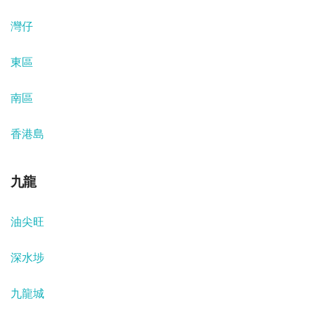
灣仔
東區
南區
香港島
九龍
油尖旺
深水埗
九龍城