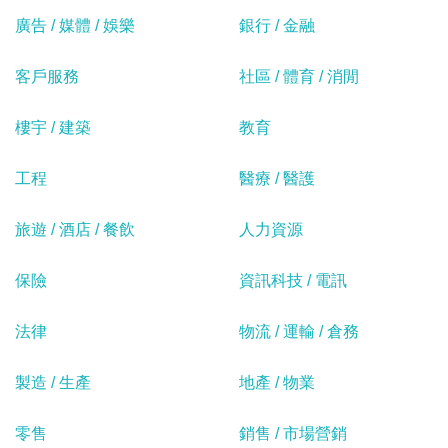
廣告 / 媒體 / 娛樂
銀行 / 金融
客戶服務
社區 / 體育 / 消閒
樓宇 / 建築
教育
工程
醫療 / 醫護
旅遊 / 酒店 / 餐飲
人力資源
保險
資訊科技 / 電訊
法律
物流 / 運輸 / 倉務
製造 / 生產
地產 / 物業
零售
銷售 / 市場營銷