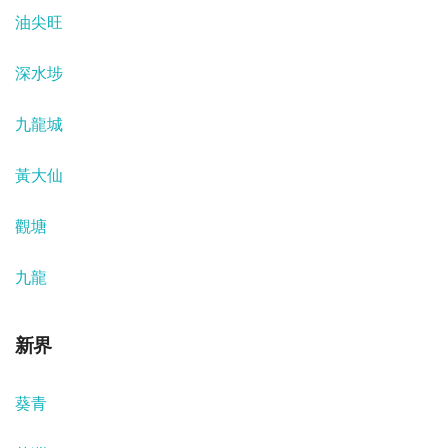
油尖旺
深水埗
九龍城
黃大仙
觀塘
九龍
新界
葵青